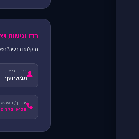
רכז נגישות וי
נתקלתם בבעיה? נשמח
רכזת נגישות
תניא יוסף
טלפון / וואטסאפ
53-770-9429