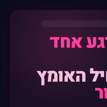
גע אחד
ל האומץ
ר