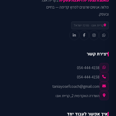
מאמנת מנטלית ויועצת עסקית
בקריית אונו.
מלווה אנשים שרוצים לפרוץ קדימה — בחיים
ובעסק.
קריית אונו · מרכז ישראל
יצירת קשר
054-444-4158
054-444-4158
taniayosefcoach@gmail.com
השדרה האקדמית 2, קריית אונו
איך אפשר לעבוד יחד