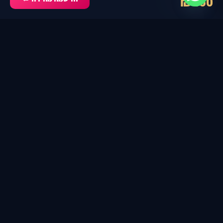
₪450
פחד מחרטה ותוצאות
גם כשכבר בחרתם דרך, מיד צף הספק: "אולי טעיתי?". הפחד
לשלם מחיר על החלטה לא נכונה משתק את יכולת הפעולה
שלכם.
מה משתנה
לפני הסדנה → אחרי הסדנה