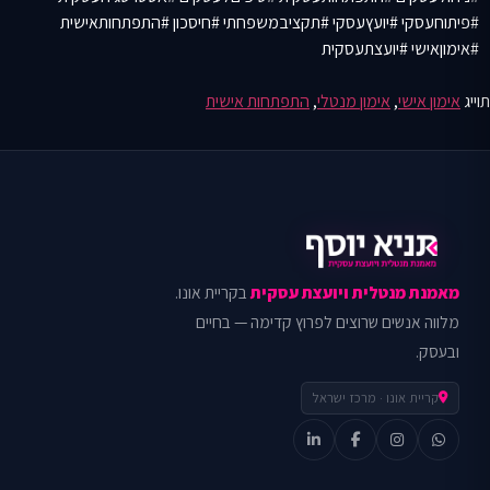
#פיתוחעסקי #יועץעסקי #תקציבמשפחתי #חיסכון #התפתחותאישית
#אימוןאישי #יועצתעסקית
תוייג
אימון אישי
,
אימון מנטלי
,
התפתחות אישית
מאמנת מנטלית ויועצת עסקית
בקריית אונו.
מלווה אנשים שרוצים לפרוץ קדימה — בחיים
ובעסק.
קריית אונו · מרכז ישראל