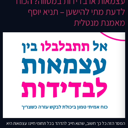
עצמאות או בדידות במסווה? הכוח
לדעת מתי להישען – תניא יוסף
מאמנת מנטלית
המסר הזה כל כך חשוב, שהוא חייב להדהד בכל תחומי חיינו: עצמאות היא