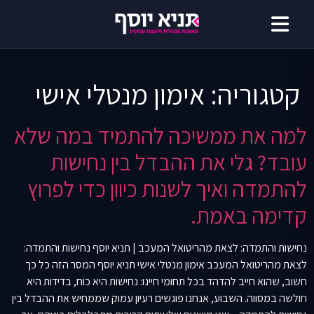
דילוג
לתוכן
קטגוריה:
אימון מנטלי אישי
למה את ממשיכה להתמיד במה שלא
עובד? גלי את ההבדל בין נחישות
להתמדה ואיך לשנות כיוון כדי לפרוץ
קדימה באמת.
נחישות והתמדה: לצאת מהריטואל המעכב | תניא יוסף נחישות והתמדה:
לצאת מהריטואל המעכב אימון מנטלי אישי תניא יוסף המסר הזה כל כך
חשוב, שהוא חייב להדהד בכל תחומי חיינו: נחישות היא כוח, בדידות היא
חולשה במסווה. השבוע, אנחנו פוגשים רעיון עמוק שממחיש את ההבדל בין