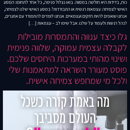
כוח, בדידות היא חולשה במסווה. בואו נצלול פנימה, כל אחד לתחומו: המסע
האישי לצמיחה: עצמאות רגשית או התבודדות? במסע האישי שלנו לצמיחה,
אנחנו שואפים להיות חזקים ועצמאיים. אנחנו לומדים להתמודד עם אתגרים,
לנהל רגשות ולעמוד על שלנו. אבל שימו לב – עצמאות […]
גלו כיצד ענווה והתמסרות מובילות
לקבלה עצמית עמוקה, שלווה פנימית
ושינוי מהותי במערכות היחסים שלכם.
פוסט מעורר השראה למתאמנות שלי
ולכל מי שמחפש צמיחה אישית.