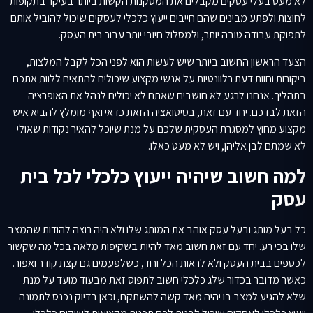
לא מעט בעלי עסקים מקבלים את המסקנות הקשות ביותר בעיקר בתקופות
לחוצות ולפתע מבינים שהם חייבים ייעוץ כלכלי לעסקים שיכול להוביל אותם
לתפוקת עבודה טובה יותר, ולמסלול חיובי יותר עבור בית העסק.
הצעד הראשון החשוב ביותר שיש לעשות הוא לפני הכל לקבל המלצות,
ביקורות וחוות דעת רלוונטיות על אנשי מקצוע שיכולים להתאים ללוות אתכם
בתהליך. אנחנו לרגע לא חושבים שאתם לא יכולים לנהל את האופרציה
הזאת לבדכם. יחד עם זאת, בסיטואציה הזאת כדאי ואף מומלץ להביא איש
מקצוע מחוץ למסגרת העסקית שלכם על מנת שיוכל להאיר נקודות שאולי
לא שמתם לבן אליהן, ויש לא מעט כאלו.
למה חשוב שיהיה ייעוץ כלכלי לכל בית
עסק
כל בעל מותג ובעל עסק אוהב את המותג שלו ולא היה רוצה להודות שהמצב
שלו בכי רע. יחד עם זאת חשוב מאד להיות בשקיפות מלאה בכל מה שקשור
לכספים בבית העסק ולא לראות הכל ורוד, כשלפעמים גם קצת קודר ואפור.
כאשר מדובר בכדור שלג כלכלי חשוב לתפוס זאת מבעוד מועד על מנת
שלא להגיע למצב בו יהיה מאד קשה להשתקם, וכאן בדיוק נכנס לתמונה